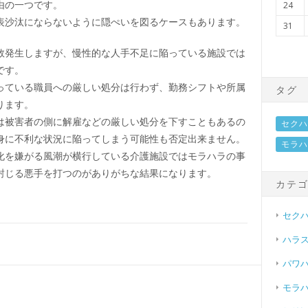
由の一つです。
24
表沙汰にならないように隠ぺいを図るケースもあります。
31
数発生しますが、慢性的な人手不足に陥っている施設では
です。
っている職員への厳しい処分は行わず、勤務シフトや所属
タグ
ります。
は被害者の側に解雇などの厳しい処分を下すこともあるの
セクハ
身に不利な状況に陥ってしまう可能性も否定出来ません。
モラハ
化を嫌がる風潮が横行している介護施設ではモラハラの事
封じる悪手を打つのがありがちな結果になります。
カテ
セク
ハラ
パワ
モラ