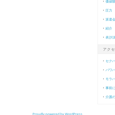
価値
圧力
派遣
紹介
表沙
アク
セク
パワ
モラ
事前
介護
Proudly powered by WordPress